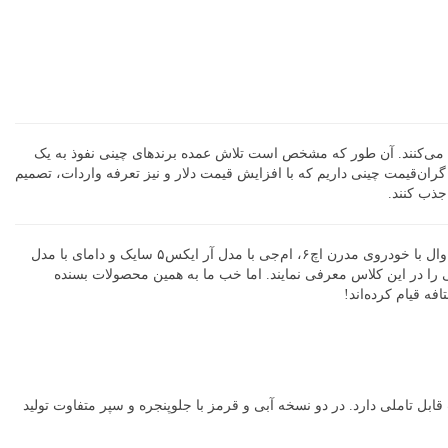
ش جدیدی از بازار رسوخ می‌کنند. آن طور که مشخص است تلاش عمده برندهای چینی نفوذ به یک
 گران‌قیمت چینی داریم که با افزایش قیمت دلار و نیز تعرفه واردات، تصمیم
بی‌وای‌دی چین با مدل نیمه لوکس اس7، چری با خودروی مدرن تیگو۸، فوتون با اس‌یووی زمخت ساوانا، جک با مدل اس۷، چانگان با اتومبیل سی‌اس۷۵، هاوال با خودروی مدرن اچ۶، ام‌جی با مدل آر ایکس۵ سایک و دامای با مدل
دروهایی را در این کلاس معرفی نمایند. اما خب ما به همین محصولات بسنده
ه قیام کرده‌اند!
ابل تاملی دارد. در دو نسخه آبی و قرمز با جلوپنجره و سپر متفاوت تولید