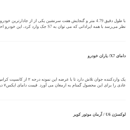
نظر می‌رسد با همه ایراداتی که می توان به S7 جک وارد کرد، این خودرو احتمالا خواهد توانست موفقیت برادر کوچکش S5 را تکرار کند.
دامای X7/ یاران خودرو
عادی را برای این محصول گمنام به ارمغان می آورد. قیمت دامای ایکس۷ در محدوده ۱۷۵ میلیون تومان قرار دارد که واقعا گران است.
لوکسژن U6 / آرمان موتور کویر