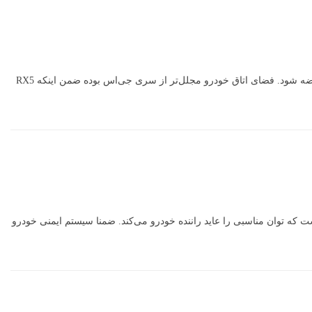
یک کراس‌اوور 4.54 متری شیک و جذاب که شباهت بسیاری به خودروهای نسل قبل آکورا داشته و قرار اسب با قیمتی ۱۵۰ میلیونی به خریداران ایرانی عرضه شود. فضای اتاق خودرو مجلل‌تر از سری جی‌اس بوده ضمن اینکه RX5
S است که تغییرات گسترده‌ای در اتاقش به لحاظ ظاهری و تجهیزاتی داشته ضمن اینکه موتور S7 یک نمونه توربوی ۲۰۳ اسبی است که توان مناسبی را عاید راننده خودرو می‌کند. ضمنا سیستم ایمنی خودرو