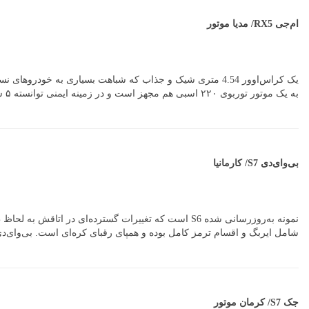
ام‌جی RX5/ مدیا موتور
به یک موتور توربوی ۲۲۰ اسبی هم مجهز است و در زمینه ایمنی توانسته ۵ ستاره شعبه استرالیایی موسسه انکپ را به دست آورد.
بی‌وای‌دی S7/ کارمانیا
شامل ایربگ و اقسام ترمز کامل بوده و همپای رقبای کره‌ای است. بی‌وای‌دی قرار است با قیمت ۱۵۰ میلیون تومان این
جک S7/ کرمان موتور