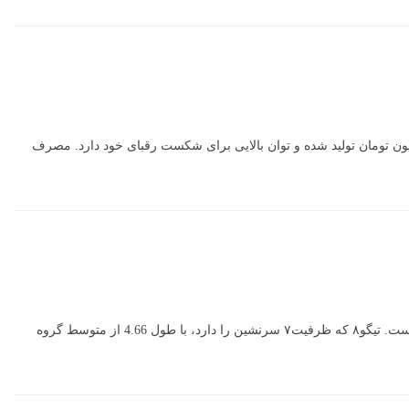
ا روی خط تولید می رود. طولش 4.65 متر بوده و به یک پیشرانه 175 اسبی 1800 سی‌سی هم مجهز است. احتمالا با قیمتی در محدوده 100 میلیون تومان تولید شده و توان بالایی برای شکست رقبای خود دارد. مصرف
احتمالا تا آخر پاییز در ایران معرفی می‌شود. این خودرو انتهای تکنولوژی و توان چری در صنعت خودروسازی است که اخیرا به بازار اروپا هم معرفی شده است. تیگو۸ که ظرفیت۷ سرنشین را دارد، با طول 4.66 از متوسط گروه