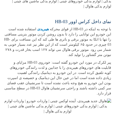
نمای داخل کراس اوور HB-03
با توجه به اینکه در HB-03 از قوای محرکه
هیبریدی
استفاده شده است
این خودرو این توانایی را دارد تا بدون روشن کردن موتور بنزینی مسافتی
را تنها با اتکا به موتور برقی و باتری ها طی کند که این مسافت برای HB-
03 چیزی در حدود ۶۵ کیلومتر است که از این نظر نیز عدد بسیار خوبی به
شمار می رود. موتور برقی هاوال می تواند ۱۲۷ اسب بخار قدرت و ۲۷۸
نیوتن متر گشتاور را تولید کند.
پیر لکرک در مورد این خودرو گفته است: خودروی HB-03 مزایای و
قابلیت های خودروهای هیبریدی را با جذابین و لذت رانندگی خودروهای
کوپه تلفیق کرده است. در این خودرو به دینامیک رانندگی اهمیت
زیادی داده شده است اما در عین حال این دینامیک و خصیصه ی اسپرت
بودن این خودرو به هیج وجه باعث نشده است تا سرنشینان عقب فضای
سر کمی داشته باشند و راحتی سرنشینان هاوال HB-03 در سطح مناسبی
قرار دارد.