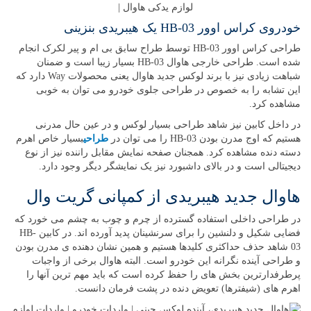
خودروی کراس اوور HB-03 یک هیبریدی بنزینی
طراحی کراس اوور HB-03 توسط طراح سابق بی ام و پیر لکرک انجام
شده است. طراحی خارجی هاوال HB-03 بسیار زیبا است و ضمنان
شباهت زیادی نیز با برند لوکس جدید هاوال یعنی محصولات Way دارد که
این تشابه را به خصوص در طراحی جلوی خودرو می توان به خوبی
مشاهده کرد.
در داخل کابین نیز شاهد طراحی بسیار لوکس و در عین حال مدرنی
هستیم که اوج مدرن بودن HB-03 را می توان در
طراحی
بسیار خاص اهرم
دسته دنده مشاهده کرد. همجنان صفحه نمایش مقابل راننده نیز از نوع
دیجیتالی است و در بالای داشبورد نیز یک نمایشگر دیگر وجود دارد.
هاوال جدید هیبریدی از کمپانی گریت وال
در طراحی داخلی استفاده گسترده از چرم و چوب به چشم می خورد که
فضایی شکیل و دلنشین را برای سرنشینان پدید آورده اند. در کابین HB-
03 شاهد حذف حداکثری کلیدها هستیم و همین نشان دهنده ی مدرن بودن
و طراحی آینده نگرانه این خودرو است. البته هاوال برخی از واجبات
پرطرفدارترین بخش های را حفظ کرده است که باید مهم ترین آنها را
اهرم های (شیفترها) تعویض دنده در پشت فرمان دانست.