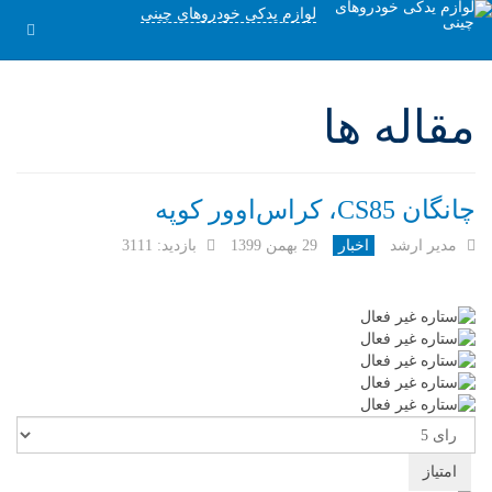
لوازم یدکی خودروهای چینی
مقاله ها
چانگان CS85، کراس‌اوور کوپه
مدیر ارشد
اخبار
29 بهمن 1399
بازدید: 3111
لطفا
رای
دهید