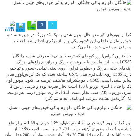
کراس‌اوورهای کوپه در حال تبدیل شدن به یک مُد بزرگ در چین هستند و
خودروسازان داخلی این کشور یکی پس از دیگری اقدام به ساخت و
معرفی این قبیل خودروها می‌کنند.
جدیدترین کراس‌اوور کوپه‌ای که توسط چینی‌ها معرفی شده، چانگان
CS85 است. این ماشین با جلوپنجره بزرگ و براق، چراغ‌های بزرگ،
آینه‌های جانبی بزرگ و خطوط فراوان روی بدنه، نمایی جسور و تهاجمی
دارد. CS85 روی پلت‌فرم مدل CS75 ساخته شده که یک کراس‌اوور میان
سایز سنتی است. CS85 با دو پیشرانه مختلف عرضه می‌شود. موتور اول
یک واحد 1.5 لیتری توربو با 180 اسب بخار قدرت بوده و دومی از نوع 2
لیتری توربو با 235 اسب بخار است. انتقال قدرت موتور دومی هم توسط
یک گیربکس هشت سرعته اتوماتیک انجام می‌گیرد.
این کراس‌اوور کوپه چینی 4.72 متر طول، 1.85 عرض و 1.66 متر ارتفاع
داشته و فاصله محوری آن‌هم برابر با 2.70 متر است. قیمت CS85 از
حدود 140 هزار یوآن معادل 20,700 دلار آغاز شده و نهایتاً به 200 هزار یوآن