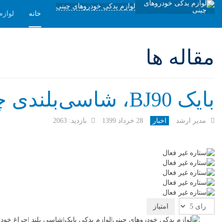
لوازم یدکی خودروهای چینی
خانه
لوازم
مقاله ها
بایک BJ90، شاسی‌بلندی چینی
مدیر ارشد
اخبار
28 خرداد 1399
بازدید: 2063
لطفا
رای