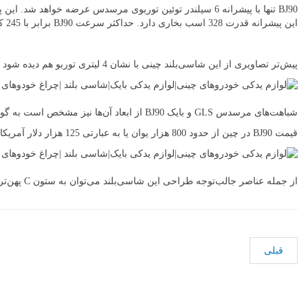
این پیشرانه قدرت 328 اسب بخاری دارد. حداکثر سرعت BJ90 برابر با 245 کیلومتر در ساعت که باعث می‌شود آن را سریع‌ترین خودروی تاریخ این برند چینی دانیم.
پیش‌تر تصاویری از این شاسی‌بلند چینی با نشان 4 لیتری توربو هم دیده شود بود اما تولید این خودرو با پیشرانه یاد شده هنوز به‌صورت رسمی تأیید نشده است.
شباهت‌های مرسدس GLS و بایک BJ90 از ابعاد آن‌ها نیز مشخص است به گونه‌ای که مرسدس طول/عرض/ارتفاع به ترتیب 5120/1934/1850 میلی‌متری داشته و ابعاد بایک نیز به ترتیب برابر با 5171/1995/1902 میلی‌متر می باشد.
قیمت BJ90 در چین از حدود 800 هزار یوان یا به عبارتی 125 هزار دلار آمریکا آغاز می‌شود.
از جمله عناصر جالب‌توجه طراحی این شاسی‌بلند می‌توان به ستون C پهن‌تر از مرسدس اشاره کرد که در واقعیت این‌گونه نبوده و بخش پهن‌تر یاد شده تنها شیشه‌ای با رنگ متفاوت است.
قبلی