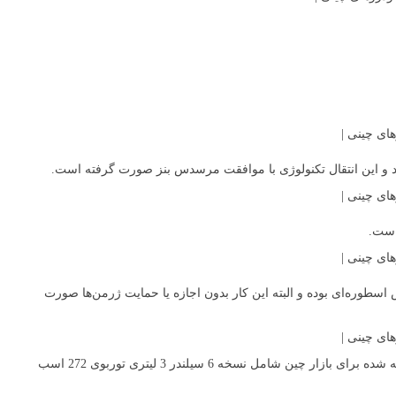
 همیشه خوب نبوده است! ظاهراً مرسدس بنز از بیجینگ اتو به خاطر ساخت BJ80 کاملاً دلخور است زیرا این خودرو یک کپی دقیق از G کلاس اسطوره‌ای بوده و البته این کار بدون اجازه یا حمایت ژرمن‌ها صورت
مرسدس بنز GLS کلاس هم‌اکنون به‌صورت وارداتی در چین عرضه می‌شود و بهای آن از 1.07 تا 1.58 میلیون یوان متغیر می باشد. پیشرانه‌های در نظر گرفته شده برای بازار چین شامل نسخه 6 سیلندر 3 لیتری توربوی 272 اسب