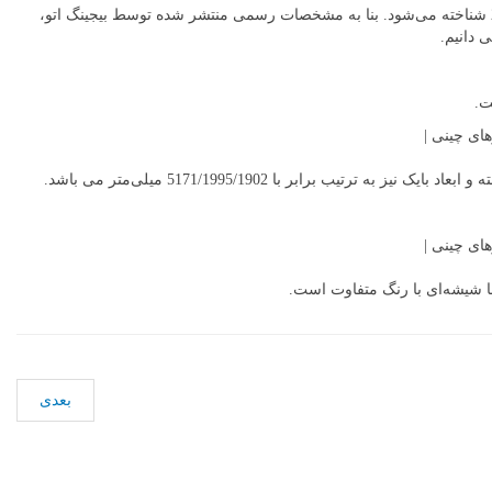
BJ90 تنها با پیشرانه 6 سیلندر توئین توربوی مرسدس عرضه خواهد شد. این پیشرانه همان‌گونه که گفته شد مستقیماً از مرسدس گرفته شده و با کد 276821 شناخته می‌شود. بنا به مشخصات رسمی منتشر شده توسط بیجینگ اتو،
بعدی