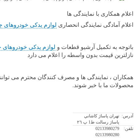
دهید
اعلام همکاری با نمایندگی ها
اعلام آمادگی نمایندگی انحصاری
لوازم یدکی خودروهای چ
باتوجه به تکمیل آرشیو قطعات و
لوازم یدکی خودروهای 
نازلترین قیمت بدون واسطه را اعلام می دارد
همکاران ، نمایندگی ها و مصرف کنندگان محترم می توانن
محصولات ما با خبر شوند.
آدرس:
تهران پاساژ كاشاني
پاساژ رسالت ط1 پ ٢٦
تلفن:
02133980279
02133980280