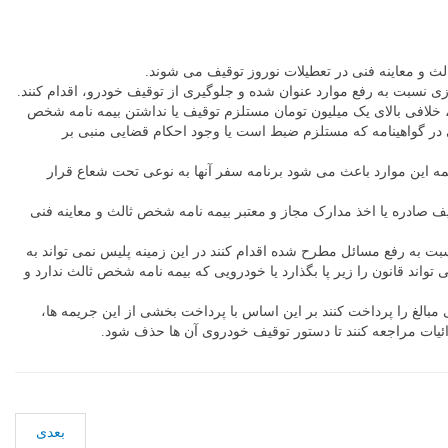
لث و معاینه فنی در تعطیلات نوروز توقیف می شوند.
زی نسبت به رفع موارد عنوان شده و جلوگیری از توقیف خودرو، اقدام کنند.
 خلافی بالای یک میلیون تومان مستلزم توقیف یا نداشتن بیمه نامه شخص
 توقفگاه منتقل شده است. در برخی موارد نیز خودروها به دلیل رانندگی بدون گواهینامه مجاز و داشتن بالای 30 نمره منفی در گواهینامه که مستلزم ضبط است یا وجود احکام قضایی منبی بر
مه این موارد باعث می شود برنامه سفر آنها به نوعی تحت شعاع قرار
یف صادره یا اخذ مدارک مجاز و معتبر بیمه نامه شخص ثالث و معاینه فنی
ت به رفع مسائل مطرح شده اقدام کنند در این زمینه پلیس نمی تواند به
اند قانون را زیر پا بگذارد یا خودرویی که بیمه نامه شخص ثالث ندارد و
 می توانند به صورت اختیاری و موردی برخی مبالغ را پرداخت کنند بر این اساس با پرداخت بخشی از این جریمه ها،
رائیات مراجعه کنند تا دستور توقیف خودروی آن ها حذف شود.
بعدی