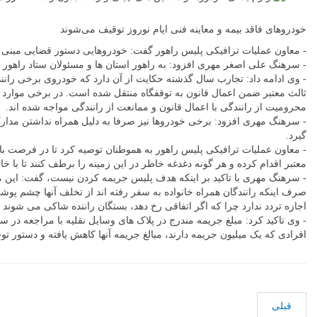
دهید
خودروهای فاقد بیمه و معاینه فنی ایام نوروز توقیف می‌شوند
- معاون عملیات ترافیکی پلیس راهور گفت: خودروهایی دستور قضایی مبنی بر
- سرهنگ علی اصغر مهری افزود: به راهور استان ها و مسئولان ستاد راهور ا
- وی ادامه داد: تجارب سال گذشته حکایت از آن دارد که خودروی برخی رانن
محرومیت از رانندگی با اعمال قانون و ممانعت از رانندگی مواجه شده اند.
- سرهنگ مهری افزود: برخی خودروها نیز صرفا به دلیل همراه نداشتن مدارک
گیرد.
- معاون عملیات ترافیکی پلیس راهور به هموطنان توصیه کرد تا در فرصت باق
معتبر اقدام کرده و هر گونه دغدغه خاطر در این زمینه را برطف کنند تا با 
- سرهنگ مهری با تاکید بر اینکه هدف پلیس جریمه کردن نیست، گفت: این مس
صرف اینکه رانندگان همراه خانواده به سفر رفته اند از تخلف آنها چشم پوشی
اجازه تردد ندارد چرا که اگر اتفاقی رخ دهد، بستگان راننده شاکی می شوند 
افرادی که یک میلیون جریمه دارند، مبالغ جریمه آنها کاهش یافته و دستور ت
قبلی