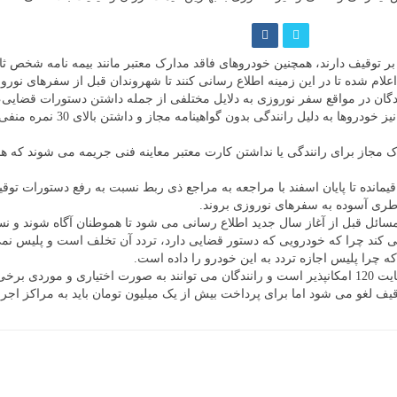
 توقیف دارند، همچنین خودروهای فاقد مدارک معتبر مانند بیمه نامه شخص ثا
علام شده تا در این زمینه اطلاع رسانی کنند تا شهروندان قبل از سفرهای نورو
دگان در مواقع سفر نوروزی به دلایل مختلفی از جمله داشتن دستورات قضایی،
ثالث معتبر ضمن اعمال قانون به
 مجاز برای رانندگی یا نداشتن کارت معتبر معاینه فنی جریمه می شوند که ه
یمانده تا پایان اسفند با مراجعه به مراجع ذی ربط نسبت به رفع دستورات توق
خاطری آسوده به سفرهای نوروزی بروند.
ائل قبل از آغاز سال جدید اطلاع رسانی می شود تا هموطنان آگاه شوند و نسب
 کند چرا که خودرویی که دستور قضایی دارد، تردد آن تخلف است و پلیس نمی تو
که چرا پلیس اجازه تردد به این خودرو را داده است.
- وی تاکید کرد: مبلغ جریمه مندرج در پلاک های وسایل نقلیه با مراجعه در سایت 120 امکانپذیر است و رانندگان
وقیف لغو می شود اما برای پرداخت بیش از یک میلیون تومان باید به مراکز اج