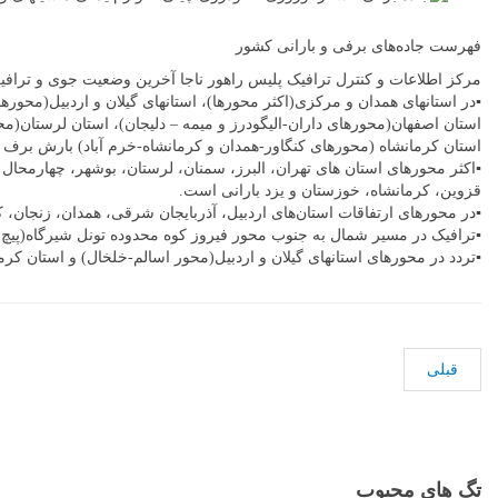
دهید
فهرست جاده‌های برفی و بارانی کشور
مرکز اطلاعات و کنترل ترافیک پلیس راهور ناجا آخرین وضعیت جوی و ترافیک
▪️در استانهای همدان و مرکزی(اکثر محورها)، استانهای گیلان و اردبیل(محورها
استان اصفهان(محورهای داران-الیگودرز و میمه – دلیجان)، استان لرستان(م
استان کرمانشاه (محورهای کنگاور-همدان و کرمانشاه-خرم آباد) بارش بر
▪️اکثر محورهای استان های تهران، البرز، سمنان، لرستان، بوشهر، چهارمحال
قزوین، کرمانشاه، خوزستان و یزد بارانی است.
▪️در محورهای ارتفاقات استان‌های اردبیل، آذربایجان شرقی، همدان، زن
▪️ترافیک در مسیر شمال به جنوب محور فیروز کوه محدوده تونل شیرگاه(پیچ آ
▪️تردد در محورهای استانهای گیلان و اردبیل(محور اسالم-خلخال) و استان کرم
قبلی
تگ های محبوب