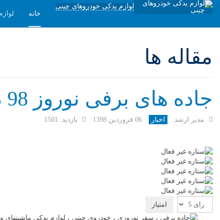
لوازم یدکی خودروهای چینی
خانه
لوازم
مقاله ها
جاده های برفی نوروز 98 در کشور
مدیر ارشد
اخبار
06 فروردين 1398
بازدید: 1501
لطفا
رای