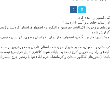
ی کشور را اعلام کرد:
ی اسالم-خلخال و آستارا-اردبیل )،
حورهای بروجرد-اراک,الشتر-هرسین و الیگودرز- اصفهان)، استان کردستان (مح
ف گزارش شده
 و بختیاری، فارس، گیلان، اصفهان، مازندران، خراسان رضوی، خراسان جنوبی، 
جان، کردستان و اصفهان، محور شیراز-مرودشت استان فارس و محورقزوین-رشت 
ینه) و آزاد راه قزوین-کرج (محدوده پایانه شهید کلانتری تا پل فردیس) نیمه
انشاه(محورهای کنگاور-همدان و کرمانشاه-خرم آباد) تنها با زنجیر چرخ میسر ا