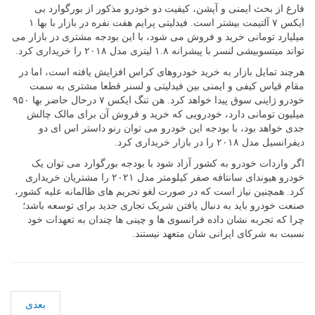
فارغ از بحث ایمنی و آپشن، کیفیت دو خودرو مذکور از بورگوارد بی
ایکس ۷ آلتیمت بیشتر است. فیدلیتی پرایم هفت نفره در بازار با بها ۱
میلیارد تومانی خرید و فروش می شود، با این بودجه مشتری در بازار می
تواند میتسوبیشی لنسر با پیشرانه ۱.۸ لیتری مدل ۲۰۱۸ را خریداری کرد.
هرچند تمایل بازار به خرید خودروهای کراس افزایش یافته است، اما در
مقام قیاس کیفی و ایمنی بین فیدلیتی و لسنر قطعا مشتری به سمت
خودرو ژاپنی سوق پیدا خواهد کرد. هن تنگ ایکس ۷ درحال حاضر بها ۹۵۰
میلیون تومانی دارد، خودرویی که خرید و فروش آن برای مالک چالش
جدی خواهد بود، با بودجه این خودرو می توان رنو داستر اس ای دو
دیفرانسیل مدل ۲۰۱۸ را در بازار خریداری کرد.
اگر واردات خودرو به کشور آزاد شود با بودجه بورگوارد می توان یک
خودرو هیوندای سانتافه صفر کیلومتر مدل ۲۰۲۱ را مشتریان خریداری
کرد. همچنین نیاز است که در صورت لغو تحریم های ظالمانه علیه کشور،
صنعت خودرو باید به دنبال یافتن شریک تجاری جدید برای توسعه باشد؛
چرا که تجربه نشان داده فرانسوی ها و چینی ها چندان به تعهدات خود
نسبت به شرکای ایرانی‌ شان متعهد نیستند.
بعدی