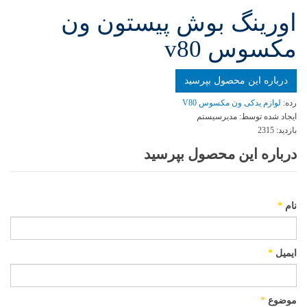
اورينگ بوش پيستون ون
مكسوس v80
درباره این محصول بپرسید
رده:
لوازم یدکی ون مکسوس V80
ایجاد شده توسط:
مدیرسیستم
بازدید:
2315
درباره این محصول بپرسید
نام
*
ایمیل
*
موضوع
*