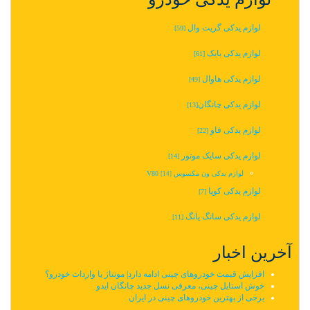
لوازم یدکی گریت وال
[59]
لوازم یدکی بایک
[61]
لوازم یدکی هاوال
[49]
لوازم یدکی چانگان‬‎
[13]
لوازم یدکی فاو
[22]
لوازم یدکی سایک موتور
[14]
لوازم یدکی ون مکسوس V80
[14]
لوازم یدکی کوپا
[7]
لوازم یدکی سانگ یانگ
[11]
آخرین اخبار
افزایش قیمت خودروهای چینی ادامه دارد| مونتاژ یا واردات خودرو؟
خوش استایل چینی، معرفی نسل جدید چانگان ایدو
برخی از بهترین خودروهای چینی در ایران