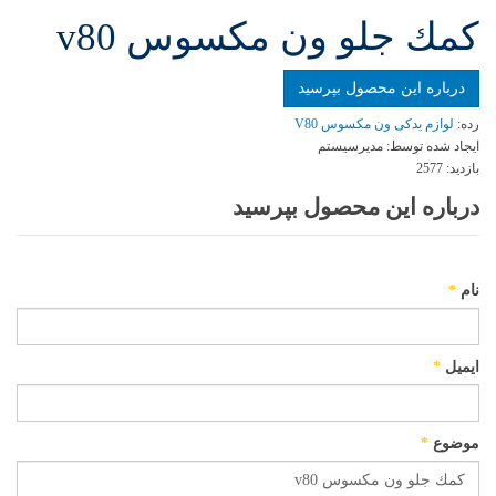
كمك جلو ون مكسوس v80
درباره این محصول بپرسید
رده:
لوازم یدکی ون مکسوس V80
ایجاد شده توسط:
مدیرسیستم
بازدید:
2577
درباره این محصول بپرسید
نام
*
ایمیل
*
موضوع
*