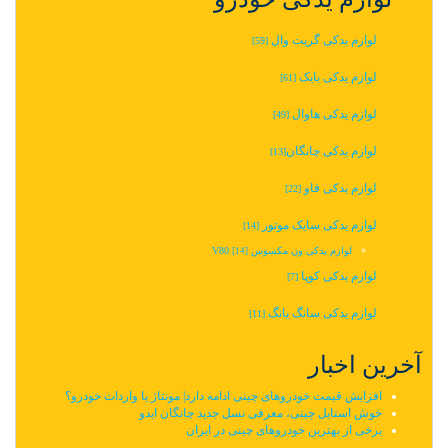
لوازم یدکی گریت وال
[59]
لوازم یدکی بایک
[61]
لوازم یدکی هاوال
[49]
لوازم یدکی چانگان‬‎
[13]
لوازم یدکی فاو
[22]
لوازم یدکی سایک موتور
[14]
لوازم یدکی ون مکسوس V80
[14]
لوازم یدکی کوپا
[7]
لوازم یدکی سانگ یانگ
[11]
آخرین اخبار
افزایش قیمت خودروهای چینی ادامه دارد| مونتاژ یا واردات خودرو؟
خوش استایل چینی، معرفی نسل جدید چانگان ایدو
برخی از بهترین خودروهای چینی در ایران