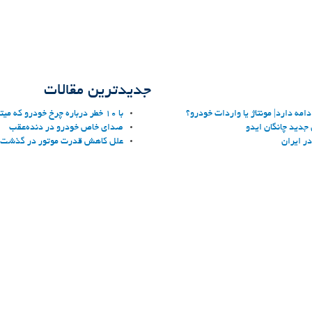
جدیدترین مقالات
مه دارد| مونتاژ یا واردات خودرو؟
با 10 خطر درباره چرخ خودرو که میتواند هر راننده ای را تهدید کند آشنا شوید!
دید چانگان ایدو
صدای خاص خودرو در دنده‌عقب
ر ایران
علل کاهش قدرت موتور در گذشت 