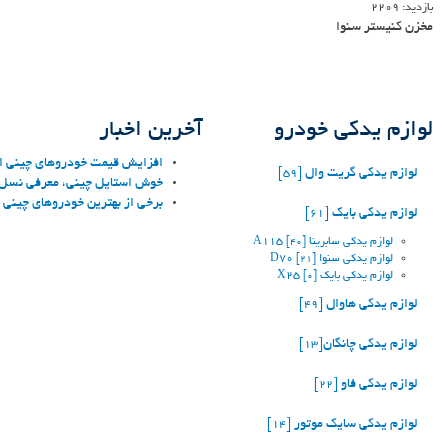
بازدید:
2209
مخزن کنیستر سنوا
لوازم یدکی خودرو
آخرین اخبار
افزایش قیمت خودروهای چینی ادا
لوازم یدکی گریت وال
[59]
خوش استایل چینی، معرفی نسل ج
برخی از بهترین خودروهای چینی د
لوازم یدکی بایک
[61]
لوازم یدکی سابرینا A115
[40]
لوازم یدکی سنوا D70
[21]
لوازم یدکی بایک X25
[0]
لوازم یدکی هاوال
[49]
لوازم یدکی چانگان‬‎
[13]
لوازم یدکی فاو
[22]
لوازم یدکی سایک موتور
[14]