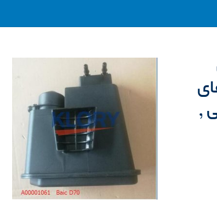
ای
 ,