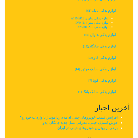
لوازم یدکی بایک
[61]
لوازم یدکی سابرینا A115
[40]
لوازم یدکی سنوا D70
[21]
لوازم یدکی بایک X25
[0]
لوازم یدکی هاوال
[49]
لوازم یدکی چانگان‬‎
[13]
لوازم یدکی فاو
[22]
لوازم یدکی سایک موتور
[14]
لوازم یدکی کوپا
[7]
لوازم یدکی سانگ یانگ
[11]
آخرین اخبار
افزایش قیمت خودروهای چینی ادامه دارد| مونتاژ یا واردات خودرو؟
خوش استایل چینی، معرفی نسل جدید چانگان ایدو
برخی از بهترین خودروهای چینی در ایران