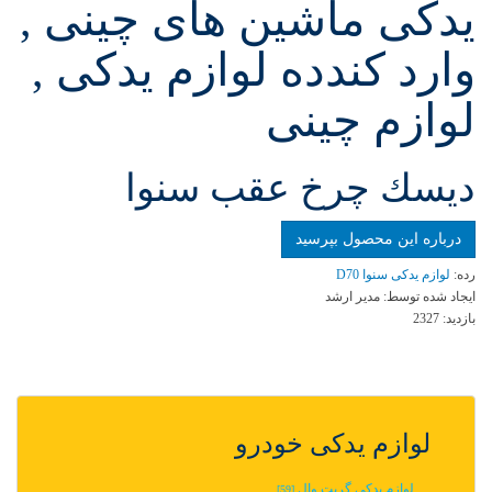
یدکی ماشین های چینی ,
وارد کندده لوازم یدکی ,
لوازم چینی
ديسك چرخ عقب سنوا
درباره این محصول بپرسید
رده:
لوازم یدکی سنوا D70
ایجاد شده توسط:
مدیر ارشد
بازدید:
2327
لوازم یدکی خودرو
لوازم یدکی گریت وال
[59]