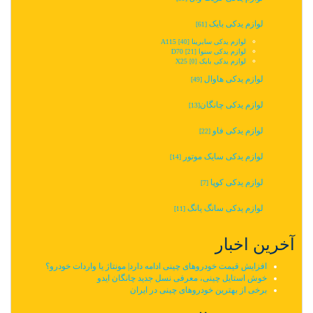
لوازم یدکی بایک
[61]
لوازم یدکی سابرینا A115
[40]
لوازم یدکی سنوا D70
[21]
لوازم یدکی بایک X25
[0]
لوازم یدکی هاوال
[49]
لوازم یدکی چانگان‬‎
[13]
لوازم یدکی فاو
[22]
لوازم یدکی سایک موتور
[14]
لوازم یدکی کوپا
[7]
لوازم یدکی سانگ یانگ
[11]
آخرین اخبار
افزایش قیمت خودروهای چینی ادامه دارد| مونتاژ یا واردات خودرو؟
خوش استایل چینی، معرفی نسل جدید چانگان ایدو
برخی از بهترین خودروهای چینی در ایران