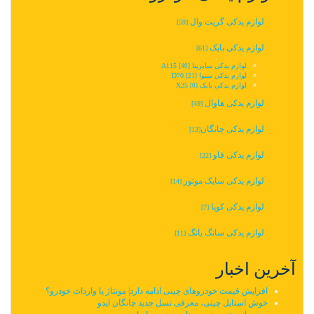
لوازم یدکی گریت وال
[59]
لوازم یدکی بایک
[61]
لوازم یدکی سابرینا A115
[40]
لوازم یدکی سنوا D70
[21]
لوازم یدکی بایک X25
[0]
لوازم یدکی هاوال
[49]
لوازم یدکی چانگان‬‎
[13]
لوازم یدکی فاو
[22]
لوازم یدکی سایک موتور
[14]
لوازم یدکی کوپا
[7]
لوازم یدکی سانگ یانگ
[11]
آخرین اخبار
افزایش قیمت خودروهای چینی ادامه دارد| مونتاژ یا واردات خودرو؟
خوش استایل چینی، معرفی نسل جدید چانگان ایدو