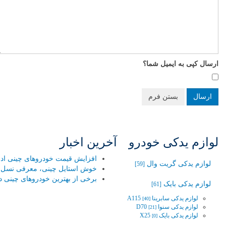
ارسال کپی به ایمیل شما؟
ارسال
بستن فرم
لوازم یدکی خودرو
آخرین اخبار
افزایش قیمت خودروهای چینی ادامه
لوازم یدکی گریت وال
[59]
خوش استایل چینی، معرفی نسل جد
برخی از بهترین خودروهای چینی در
لوازم یدکی بایک
[61]
لوازم یدکی سابرینا A115
[40]
لوازم یدکی سنوا D70
[21]
لوازم یدکی بایک X25
[0]