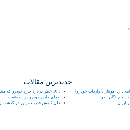
جدیدترین مقالات
 دارد| مونتاژ یا واردات خودرو؟
با 10 خطر درباره چرخ خودرو که میتواند هر راننده ای را تهدید کند آشنا شوید!
ید چانگان ایدو
صدای خاص خودرو در دنده‌عقب
 ایران
علل کاهش قدرت موتور در گذشت ز