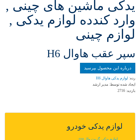
یدکی ماشین های چینی ,
وارد کندده لوازم یدکی ,
لوازم چینی
سپر عقب هاوال H6
درباره این محصول بپرسید
رده:
لوازم یدکی هاوال H6
ایجاد شده توسط:
مدیر ارشد
بازدید:
2716
لوازم یدکی خودرو
لوازم یدکی گریت وال
[59]