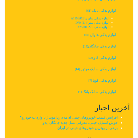
لوازم یدکی بایک
[61]
لوازم یدکی سابرینا A115
[40]
لوازم یدکی سنوا D70
[21]
لوازم یدکی بایک X25
[0]
لوازم یدکی هاوال
[49]
لوازم یدکی چانگان‬‎
[13]
لوازم یدکی فاو
[22]
لوازم یدکی سایک موتور
[14]
لوازم یدکی کوپا
[7]
لوازم یدکی سانگ یانگ
[11]
آخرین اخبار
افزایش قیمت خودروهای چینی ادامه دارد| مونتاژ یا واردات خودرو؟
خوش استایل چینی، معرفی نسل جدید چانگان ایدو
برخی از بهترین خودروهای چینی در ایران