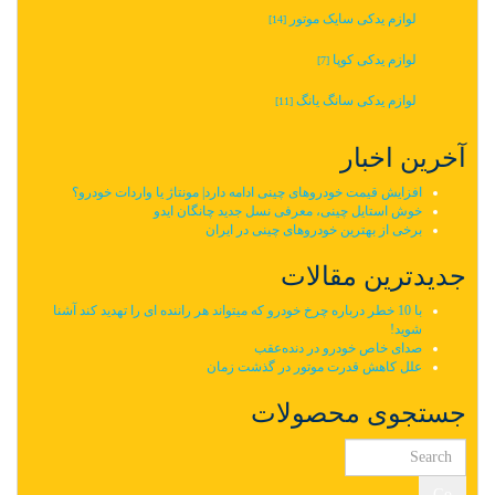
لوازم یدکی سایک موتور
[14]
لوازم یدکی کوپا
[7]
لوازم یدکی سانگ یانگ
[11]
آخرین اخبار
افزایش قیمت خودروهای چینی ادامه دارد| مونتاژ یا واردات خودرو؟
خوش استایل چینی، معرفی نسل جدید چانگان ایدو
برخی از بهترین خودروهای چینی در ایران
جدیدترین مقالات
با 10 خطر درباره چرخ خودرو که میتواند هر راننده ای را تهدید کند آشنا
شوید!
صدای خاص خودرو در دنده‌عقب
علل کاهش قدرت موتور در گذشت زمان
جستجوی محصولات
Go