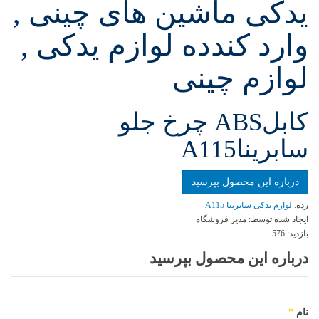
یدکی ماشین های چینی ,
وارد کندده لوازم یدکی ,
لوازم چینی
کابلABS چرخ جلو
سابریناA115
درباره این محصول بپرسید
رده:
لوازم یدکی سابرینا A115
ایجاد شده توسط:
مدیر فروشگاه
بازدید:
576
درباره این محصول بپرسید
نام
*