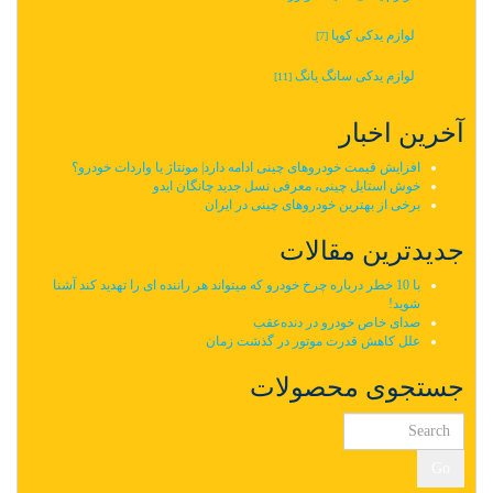
لوازم یدکی کوپا
[7]
لوازم یدکی سانگ یانگ
[11]
آخرین اخبار
افزایش قیمت خودروهای چینی ادامه دارد| مونتاژ یا واردات خودرو؟
خوش استایل چینی، معرفی نسل جدید چانگان ایدو
برخی از بهترین خودروهای چینی در ایران
جدیدترین مقالات
با 10 خطر درباره چرخ خودرو که میتواند هر راننده ای را تهدید کند آشنا
شوید!
صدای خاص خودرو در دنده‌عقب
علل کاهش قدرت موتور در گذشت زمان
جستجوی محصولات
Go