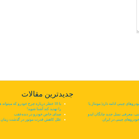
جدیدترین مقالات
وهای چینی ادامه دارد| مونتاژ یا
با 10 خطر درباره چرخ خودرو که میتواند ه
را تهدید کند آشنا شوید!
ی، معرفی نسل جدید چانگان ایدو
صدای خاص خودرو در دنده‌عقب
خودروهای چینی در ایران
علل کاهش قدرت موتور در گذشت زمان