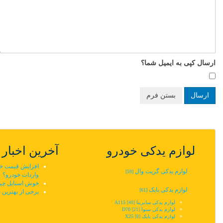
ارسال کپی به ایمیل شما؟
ارسال
بستن فرم
لوازم یدکی خودرو
آخرین اخبار
افزایش قیمت خودر
لوازم یدکی گریت وال
[59]
واردات خودرو؟
خوش استایل چین
لوازم یدکی بایک
[61]
برخی از بهترین 
لوازم یدکی سابرینا A115
[40]
لوازم یدکی سنوا D70
[21]
لوازم یدکی بایک X25
[0]