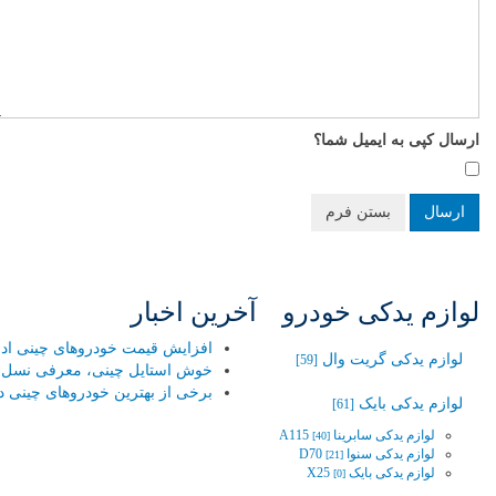
ارسال کپی به ایمیل شما؟
ارسال
بستن فرم
لوازم یدکی خودرو
آخرین اخبار
افزایش قیمت خودروهای چینی ادامه
لوازم یدکی گریت وال
[59]
خوش استایل چینی، معرفی نسل جد
برخی از بهترین خودروهای چینی در
لوازم یدکی بایک
[61]
لوازم یدکی سابرینا A115
[40]
لوازم یدکی سنوا D70
[21]
لوازم یدکی بایک X25
[0]