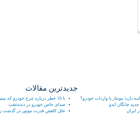
جدیدترین مقالات
 دارد| مونتاژ یا واردات خودرو؟
با 10 خطر درباره چرخ خودرو که میتواند هر راننده ای را تهدید کند آشنا شوید!
ید چانگان ایدو
صدای خاص خودرو در دنده‌عقب
 ایران
علل کاهش قدرت موتور در گذشت ز