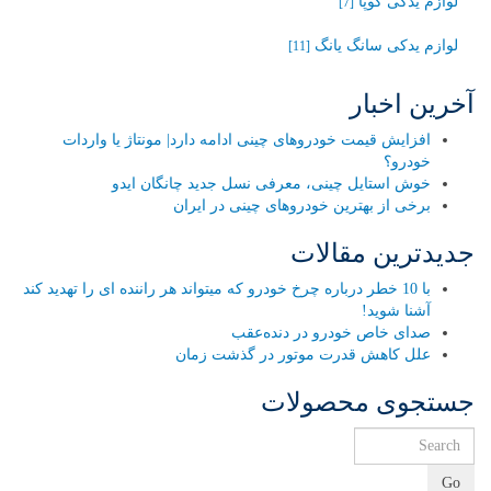
لوازم یدکی کوپا
[7]
لوازم یدکی سانگ یانگ
[11]
آخرین اخبار
افزایش قیمت خودروهای چینی ادامه دارد| مونتاژ یا واردات
خودرو؟
خوش استایل چینی، معرفی نسل جدید چانگان ایدو
برخی از بهترین خودروهای چینی در ایران
جدیدترین مقالات
با 10 خطر درباره چرخ خودرو که میتواند هر راننده ای را تهدید کند
آشنا شوید!
صدای خاص خودرو در دنده‌عقب
علل کاهش قدرت موتور در گذشت زمان
جستجوی محصولات
Go