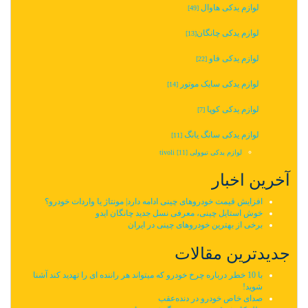
لوازم یدکی هاوال
[49]
لوازم یدکی چانگان‬‎
[13]
لوازم یدکی فاو
[22]
لوازم یدکی سایک موتور
[14]
لوازم یدکی کوپا
[7]
لوازم یدکی سانگ یانگ
[11]
لوازم یدکی تیوولی tivoli
[11]
آخرین اخبار
افزایش قیمت خودروهای چینی ادامه دارد| مونتاژ یا واردات خودرو؟
خوش استایل چینی، معرفی نسل جدید چانگان ایدو
برخی از بهترین خودروهای چینی در ایران
جدیدترین مقالات
با 10 خطر درباره چرخ خودرو که میتواند هر راننده ای را تهدید کند آشنا
شوید!
صدای خاص خودرو در دنده‌عقب