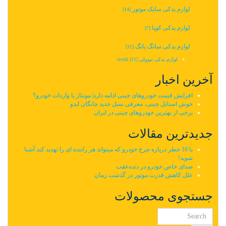
لوازم یدکی سایک موتور
[14]
لوازم یدکی کوپا
[7]
لوازم یدکی سانگ یانگ
[11]
لوازم یدکی تیوولی tivoli
[11]
آخرین اخبار
افزایش قیمت خودروهای چینی ادامه دارد| مونتاژ یا واردات خودرو؟
خوش استایل چینی، معرفی نسل جدید چانگان ایدو
برخی از بهترین خودروهای چینی در ایران
جدیدترین مقالات
با 10 خطر درباره چرخ خودرو که میتواند هر راننده ای را تهدید کند آشنا
شوید!
صدای خاص خودرو در دنده‌عقب
علل کاهش قدرت موتور در گذشت زمان
جستجوی محصولات