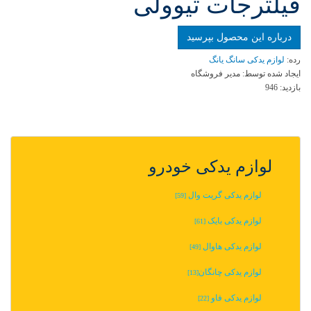
فیلترجات تیوولی
درباره این محصول بپرسید
رده:
لوازم یدکی سانگ یانگ
ایجاد شده توسط:
مدیر فروشگاه
بازدید:
946
لوازم یدکی خودرو
لوازم یدکی گریت وال
[59]
لوازم یدکی بایک
[61]
لوازم یدکی هاوال
[49]
لوازم یدکی چانگان‬‎
[13]
لوازم یدکی فاو
[22]