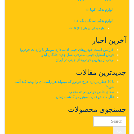
لوازم یدکی کوپا
[7]
لوازم یدکی سانگ یانگ
[11]
لوازم یدکی تیوولی tivoli
[11]
آخرین اخبار
افزایش قیمت خودروهای چینی ادامه دارد| مونتاژ یا واردات خودرو؟
خوش استایل چینی، معرفی نسل جدید چانگان ایدو
برخی از بهترین خودروهای چینی در ایران
جدیدترین مقالات
با 10 خطر درباره چرخ خودرو که میتواند هر راننده ای را تهدید کند آشنا
شوید!
صدای خاص خودرو در دنده‌عقب
علل کاهش قدرت موتور در گذشت زمان
جستجوی محصولات
Go