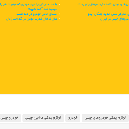
های چینی ادامه دارد| مونتاژ یا واردات
با 10 خطر درباره چرخ خودرو که میتواند هر را
تهدید کند آشنا شوید!
 معرفی نسل جدید چانگان ایدو
صدای خاص خودرو در دنده‌عقب
دروهای چینی در ایران
علل کاهش قدرت موتور در گذشت زمان
لوازم یدکی خودروهای چینی
خودرو
لوازم یدکی ماشین چینی
خودرو چینی