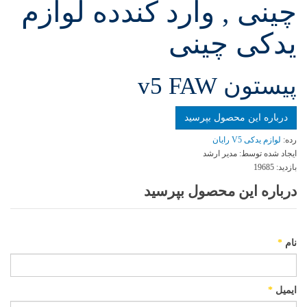
چینی , وارد کندده لوازم
یدکی چینی
پیستون v5 FAW
درباره این محصول بپرسید
رده:
لوازم یدکی V5 رایان
ایجاد شده توسط:
مدیر ارشد
بازدید:
19685
درباره این محصول بپرسید
نام
*
ایمیل
*