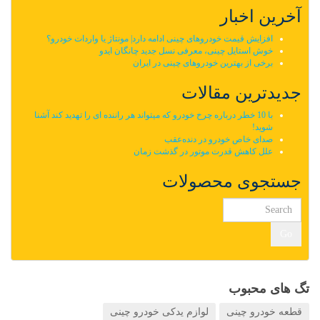
آخرین اخبار
افزایش قیمت خودروهای چینی ادامه دارد| مونتاژ یا واردات خودرو؟
خوش استایل چینی، معرفی نسل جدید چانگان ایدو
برخی از بهترین خودروهای چینی در ایران
جدیدترین مقالات
با 10 خطر درباره چرخ خودرو که میتواند هر راننده ای را تهدید کند آشنا
شوید!
صدای خاص خودرو در دنده‌عقب
علل کاهش قدرت موتور در گذشت زمان
جستجوی محصولات
Go
تگ های محبوب
قطعه خودرو چینی
لوازم یدکی خودرو چینی