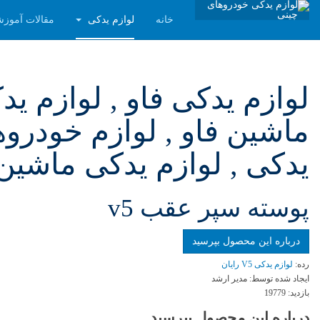
خانه
لوازم یدکی
مقالات آموز
لوازم یدکی فاو , لوازم ی
ماشین فاو , لوازم خودروه
یدکی , لوازم یدکی ماشین 
پوسته سپر عقب v5
درباره این محصول بپرسید
رده:
لوازم یدکی V5 رایان
ایجاد شده توسط:
مدیر ارشد
بازدید:
19779
درباره این محصول بپرسید