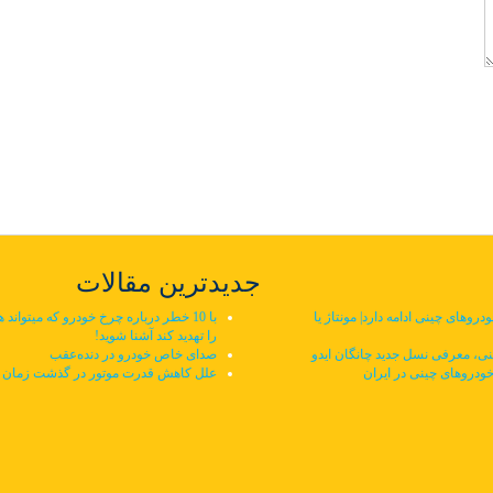
جدیدترین مقالات
وهای چینی ادامه دارد| مونتاژ یا
با 10 خطر درباره چرخ خودرو که میتواند ه
را تهدید کند آشنا شوید!
ی، معرفی نسل جدید چانگان ایدو
صدای خاص خودرو در دنده‌عقب
خودروهای چینی در ایران
علل کاهش قدرت موتور در گذشت زمان