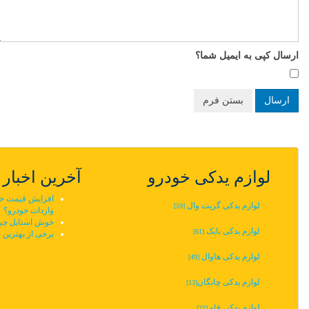
ارسال کپی به ایمیل شما؟
ارسال
بستن فرم
لوازم یدکی خودرو
آخرین اخبار
افزایش قیمت خودر
لوازم یدکی گریت وال
[59]
واردات خودرو؟
خوش استایل چین
لوازم یدکی بایک
[61]
برخی از بهترین 
لوازم یدکی هاوال
[49]
لوازم یدکی چانگان‬‎
[13]
لوازم یدکی فاو
[22]