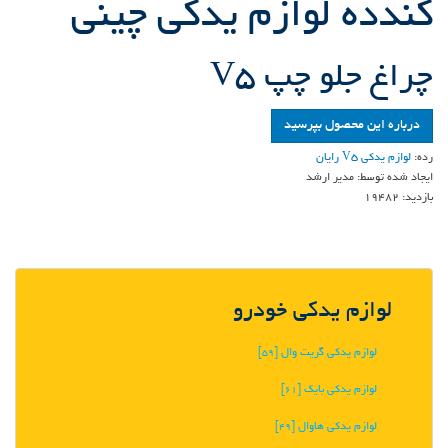
کندده لوازم یدکی چینی
چراغ جلو چپ V5
درباره این محصول بپرسید
رده:
لوازم یدکی V5 رایان
ایجاد شده توسط:
مدیر ارشد
بازدید:
19482
لوازم یدکی خودرو
لوازم یدکی گریت وال
[59]
لوازم یدکی بایک
[61]
لوازم یدکی هاوال
[49]