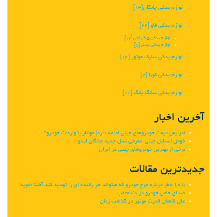
لوازم یدکی چانگان‬‎
[13]
لوازم یدکی فاو
[22]
لوازم یدکی V5 رایان
[17]
لوازم یدکی بستر
[5]
لوازم یدکی سایک موتور
[14]
لوازم یدکی کوپا
[7]
لوازم یدکی سانگ یانگ
[11]
آخرین اخبار
افزایش قیمت خودروهای چینی ادامه دارد| مونتاژ یا واردات خودرو؟
خوش استایل چینی، معرفی نسل جدید چانگان ایدو
برخی از بهترین خودروهای چینی در ایران
جدیدترین مقالات
با 10 خطر درباره چرخ خودرو که میتواند هر راننده ای را تهدید کند آشنا شوید!
صدای خاص خودرو در دنده‌عقب
علل کاهش قدرت موتور در گذشت زمان