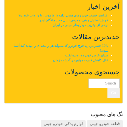
آخرین اخبار
افزایش قیمت خودروهای چینی ادامه دارد| مونتاژ یا واردات خودرو؟
خوش استایل چینی، معرفی نسل جدید چانگان ایدو
برخی از بهترین خودروهای چینی در ایران
جدیدترین مقالات
با 10 خطر درباره چرخ خودرو که میتواند هر راننده ای را تهدید کند آشنا
شوید!
صدای خاص خودرو در دنده‌عقب
علل کاهش قدرت موتور در گذشت زمان
جستجوی محصولات
Go
تگ های محبوب
قطعه خودرو چینی
لوازم یدکی خودرو چینی