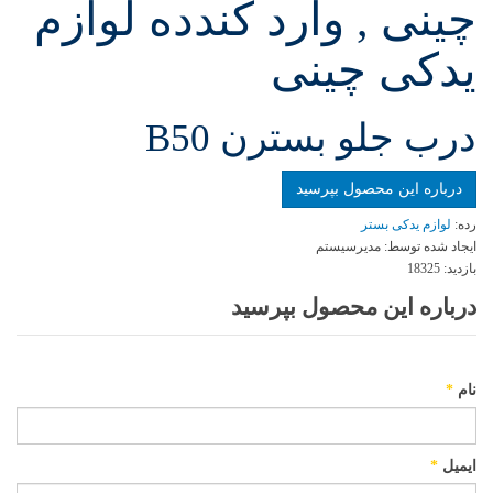
چینی , وارد کندده لوازم
یدکی چینی
درب جلو بسترن B50
درباره این محصول بپرسید
رده:
لوازم یدکی بستر
ایجاد شده توسط:
مدیرسیستم
بازدید:
18325
درباره این محصول بپرسید
نام
*
ایمیل
*