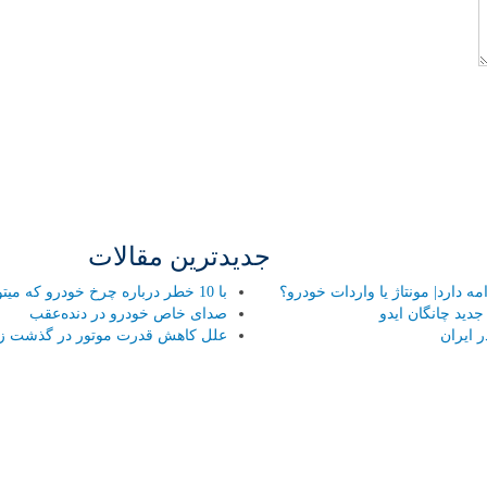
جدیدترین مقالات
 دارد| مونتاژ یا واردات خودرو؟
با 10 خطر درباره چرخ خودرو که میتواند هر راننده ای را تهدید کند آشنا شوید!
ید چانگان ایدو
صدای خاص خودرو در دنده‌عقب
 ایران
علل کاهش قدرت موتور در گذشت ز