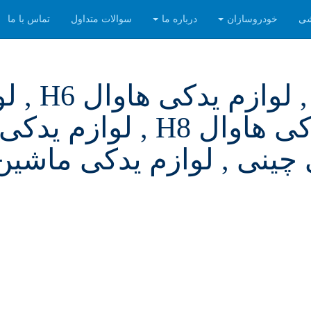
شی
خودروسازان
درباره ما
سوالات متداول
تماس با ما
haval , لوازم یدکی هاوال 
یدکی هاوال H2 , لوازم یدکی هاوال H8 ,