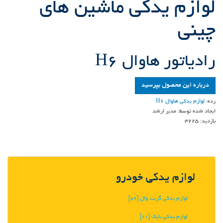
لوازم یدکی ماشین های
چینی
رادياتور هاوال H6
درباره این محصول بپرسید
رده:
لوازم یدکی هاوال H6
ایجاد شده توسط:
مدیر ارشد
بازدید:
3225
لوازم یدکی خودرو
لوازم یدکی گریت وال
[59]
لوازم یدکی بایک
[61]