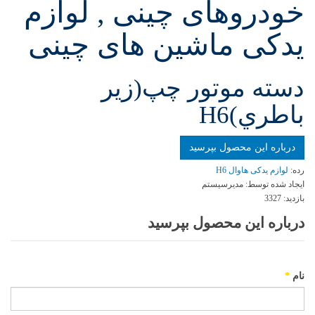
خودروهای چینی , لوازم
یدکی ماشین های چینی
دسته موتور چپ(زير
باطري)H6
درباره این محصول بپرسید
رده:
لوازم یدکی هاوال H6
ایجاد شده توسط:
مدیرسیستم
بازدید:
3327
درباره این محصول بپرسید
نام
*