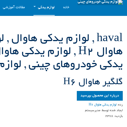
خانه
لوازم یدکی
مقالات آموزشی
یدکی خودروهای چینی , لواز
گلگير هاوال H6
درباره این محصول بپرسید
رده:
لوازم یدکی هاوال H6
ایجاد شده توسط:
مدیرسیستم
بازدید:
2378