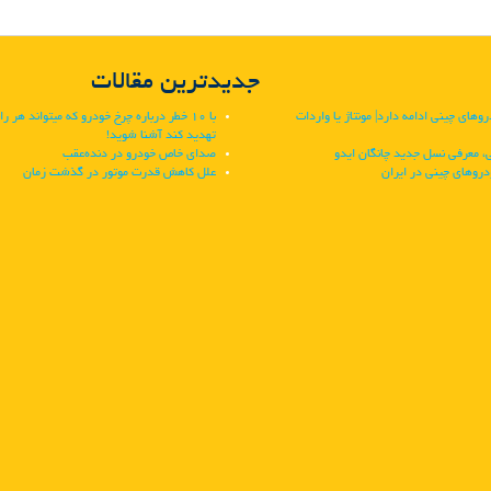
جدیدترین مقالات
های چینی ادامه دارد| مونتاژ یا واردات
با 10 خطر درباره چرخ خودرو که میتواند هر را
تهدید کند آشنا شوید!
 معرفی نسل جدید چانگان ایدو
صدای خاص خودرو در دنده‌عقب
دروهای چینی در ایران
علل کاهش قدرت موتور در گذشت زمان