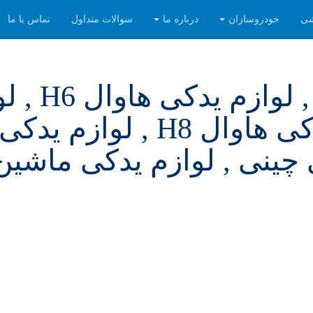
شی
خودروسازان
درباره ما
سوالات متداول
تماس با ما
haval , لوازم یدکی هاوال 
یدکی هاوال H2 , لوازم یدکی هاوال H8 ,