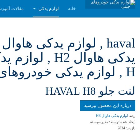
خانه
لوازم یدکی
مقالات آموز
H , لوازم یدکی خودروهای چینی , لوازم یدکی ماشین های چینی
لنت جلو HAVAL H8
درباره این محصول بپرسید
رده:
لوازم یدکی هاوال H8
ایجاد شده توسط:
مدیرسیستم
بازدید:
2834