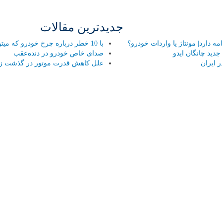
جدیدترین مقالات
 دارد| مونتاژ یا واردات خودرو؟
با 10 خطر درباره چرخ خودرو که میتواند هر راننده ای را تهدید کند آشنا شوید!
ید چانگان ایدو
صدای خاص خودرو در دنده‌عقب
 ایران
علل کاهش قدرت موتور در گذشت ز