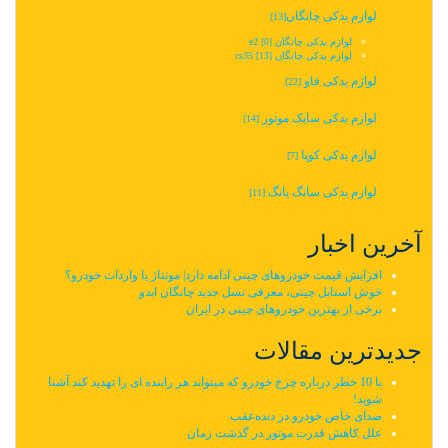
لوازم یدکی چانگان‬‎
[13]
لوازم یدکی چانگان e2
[0]
لوازم یدکی چانگان cs35
[13]
لوازم یدکی فاو
[22]
لوازم یدکی سایک موتور
[14]
لوازم یدکی کوپا
[7]
لوازم یدکی سانگ یانگ
[11]
آخرین اخبار
افزایش قیمت خودروهای چینی ادامه دارد| مونتاژ یا واردات خودرو؟
خوش استایل چینی، معرفی نسل جدید چانگان ایدو
برخی از بهترین خودروهای چینی در ایران
جدیدترین مقالات
با 10 خطر درباره چرخ خودرو که میتواند هر راننده ای را تهدید کند آشنا
شوید!
صدای خاص خودرو در دنده‌عقب
علل کاهش قدرت موتور در گذشت زمان