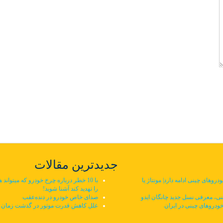
جدیدترین مقالات
وهای چینی ادامه دارد| مونتاژ یا
با 10 خطر درباره چرخ خودرو که میتواند ه
را تهدید کند آشنا شوید!
ی، معرفی نسل جدید چانگان ایدو
صدای خاص خودرو در دنده‌عقب
خودروهای چینی در ایران
علل کاهش قدرت موتور در گذشت زمان