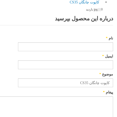
كاپوت چانگان CS35
jpg | | 0 بازدید
درباره این محصول بپرسید
نام
*
ایمیل
*
موضوع
*
پیغام
*