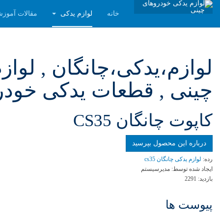
خانه
لوازم یدکی
مقالات آموز
لوازم،یدکی،چانگان , لواز
چینی , قطعات یدکی خودرو
كاپوت چانگان CS35
درباره این محصول بپرسید
رده:
لوازم یدکی چانگان cs35
ایجاد شده توسط:
مدیرسیستم
بازدید:
2291
پیوست ها