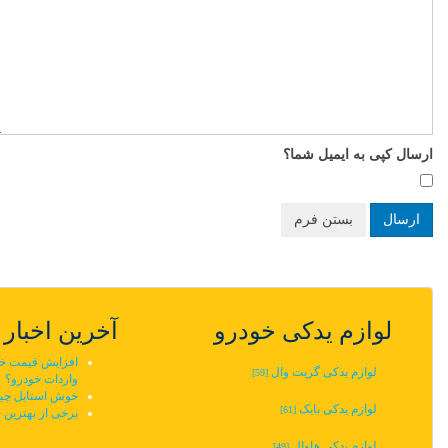
ارسال کپی به ایمیل شما؟
ارسال
بستن فرم
لوازم یدکی خودرو
آخرین اخبار
افزایش قیمت خودر
لوازم یدکی گریت وال
[59]
واردات خودرو؟
خوش استایل چین
لوازم یدکی بایک
[61]
برخی از بهترین 
لوازم یدکی هاوال
[49]