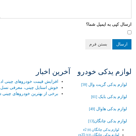
ارسال کپی به ایمیل شما؟
ارسال
بستن فرم
لوازم یدکی خودرو
آخرین اخبار
افزایش قیمت خودروهای چینی ادامه
لوازم یدکی گریت وال
[59]
خوش استایل چینی، معرفی نسل جد
برخی از بهترین خودروهای چینی در
لوازم یدکی بایک
[61]
لوازم یدکی هاوال
[49]
لوازم یدکی چانگان‬‎
[13]
لوازم یدکی چانگان e2
[0]
لوازم یدکی چانگان cs35
[13]