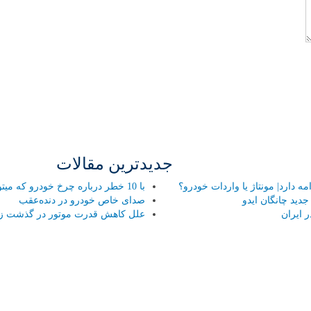
جدیدترین مقالات
 دارد| مونتاژ یا واردات خودرو؟
با 10 خطر درباره چرخ خودرو که میتواند هر راننده ای را تهدید کند آشنا شوید!
ید چانگان ایدو
صدای خاص خودرو در دنده‌عقب
 ایران
علل کاهش قدرت موتور در گذشت ز