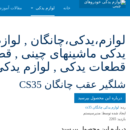
خانه
لوازم یدکی
مقالات آموز
لوازم،یدکی،چانگان , لواز
یدکی ماشینهای چینی , ق
قطعات یدکی , لوازم یدک
شلگير عقب چانگان CS35
درباره این محصول بپرسید
رده:
لوازم یدکی چانگان cs35
ایجاد شده توسط:
مدیرسیستم
بازدید:
2265
درباره این محصول بپرسید