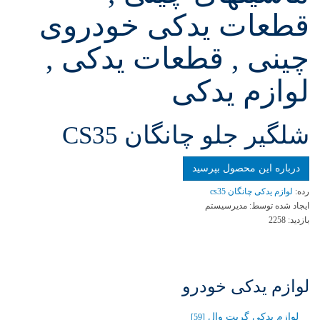
قطعات یدکی خودروی
چینی , قطعات یدکی ,
لوازم یدکی
شلگير جلو چانگان CS35
درباره این محصول بپرسید
رده:
لوازم یدکی چانگان cs35
ایجاد شده توسط:
مدیرسیستم
بازدید:
2258
لوازم یدکی خودرو
لوازم یدکی گریت وال
[59]