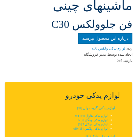
ماشینهای چینی
فن جلوولکس C30
درباره این محصول بپرسید
رده:
لوازم یدکی ولکس c30
ایجاد شده توسط:
مدیر فروشگاه
بازدید:
534
لوازم یدکی خودرو
لوازم یدکی گریت وال
[59]
لوازم یدکی هاوال M4
[34]
لوازم یدکی وینگل 5‬‎
[6]
لوازم یدکی وینگل 3
[5]
لوازم یدکی ولکس c30
[19]
لوازم یدکی بایک
[61]