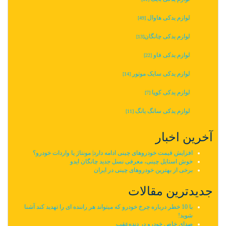
لوازم یدکی هاوال
[49]
لوازم یدکی چانگان‬‎
[13]
لوازم یدکی فاو
[22]
لوازم یدکی سایک موتور
[14]
لوازم یدکی کوپا
[7]
لوازم یدکی سانگ یانگ
[11]
آخرین اخبار
افزایش قیمت خودروهای چینی ادامه دارد| مونتاژ یا واردات خودرو؟
خوش استایل چینی، معرفی نسل جدید چانگان ایدو
برخی از بهترین خودروهای چینی در ایران
جدیدترین مقالات
با 10 خطر درباره چرخ خودرو که میتواند هر راننده ای را تهدید کند آشنا
شوید!
صدای خاص خودرو در دنده‌عقب