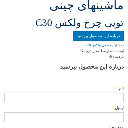
ماشینهای چینی
توپی چرخ ولکس C30
درباره این محصول بپرسید
رده:
لوازم یدکی ولکس c30
ایجاد شده توسط:
مدیر فروشگاه
بازدید:
488
درباره این محصول بپرسید
نام
*
ایمیل
*
موضوع
*