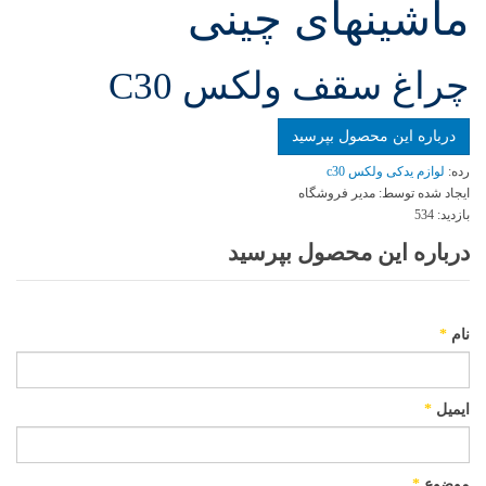
ماشینهای چینی
چراغ سقف ولکس C30
درباره این محصول بپرسید
رده:
لوازم یدکی ولکس c30
ایجاد شده توسط:
مدیر فروشگاه
بازدید:
534
درباره این محصول بپرسید
نام
*
ایمیل
*
موضوع
*