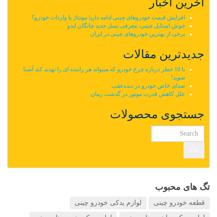
آخرین اخبار
افزایش قیمت خودروهای چینی ادامه دارد| مونتاژ یا واردات خودرو؟
خوش استایل چینی، معرفی نسل جدید چانگان ایدو
برخی از بهترین خودروهای چینی در ایران
جدیدترین مقالات
با 10 خطر درباره چرخ خودرو که میتواند هر راننده ای را تهدید کند آشنا
شوید!
صدای خاص خودرو در دنده‌عقب
علل کاهش قدرت موتور در گذشت زمان
جستجوی محصولات
Go
تگ های محبوب
قطعه خودرو چینی
لوازم یدکی خودرو چینی