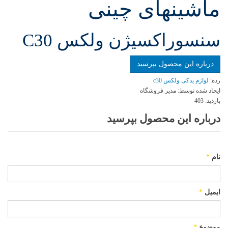
ماشینهای چینی
سنسوراکسیژن ولکس C30
درباره این محصول بپرسید
رده:
لوازم یدکی ولکس c30
ایجاد شده توسط:
مدیر فروشگاه
بازدید:
403
درباره این محصول بپرسید
نام
*
ایمیل
*
موضوع
*