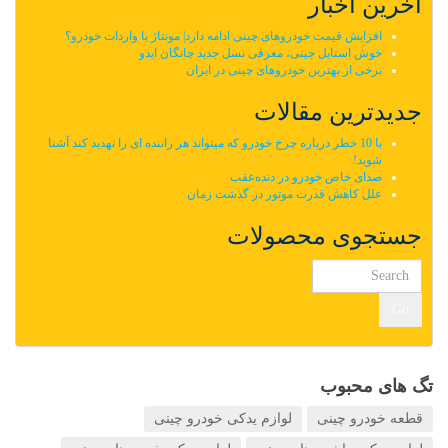
آخرین اخبار
افزایش قیمت خودروهای چینی ادامه دارد| مونتاژ یا واردات خودرو؟
خوش استایل چینی، معرفی نسل جدید چانگان ایدو
برخی از بهترین خودروهای چینی در ایران
جدیدترین مقالات
با 10 خطر درباره چرخ خودرو که میتواند هر راننده ای را تهدید کند آشنا
شوید!
صدای خاص خودرو در دنده‌عقب
علل کاهش قدرت موتور در گذشت زمان
جستجوی محصولات
Go
تگ های محبوب
قطعه خودرو چینی
لوازم یدکی خودرو چینی