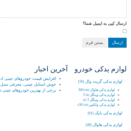
ارسال کپی به ایمیل شما؟
ارسال
بستن فرم
لوازم یدکی خودرو
آخرین اخبار
افزایش قیمت خودروهای چینی ادامه
لوازم یدکی گریت وال
[59]
خوش استایل چینی، معرفی نسل جد
لوازم یدکی هاوال M4
برخی از بهترین خودروهای چینی در
[34]
لوازم یدکی وینگل 5‬‎
[6]
لوازم یدکی وینگل 3
[5]
لوازم یدکی ولکس c30
[19]
لوازم یدکی بایک
[61]
لوازم یدکی هاوال
[49]