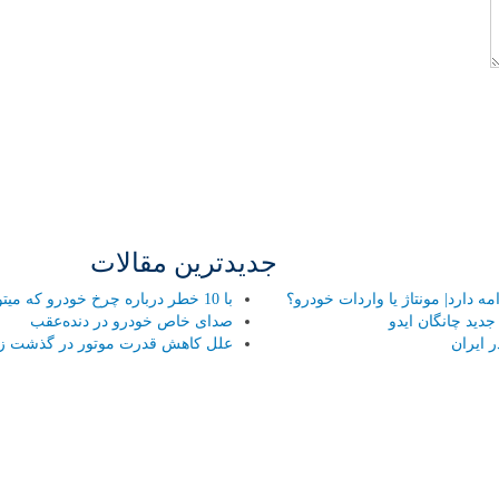
جدیدترین مقالات
 دارد| مونتاژ یا واردات خودرو؟
با 10 خطر درباره چرخ خودرو که میتواند هر راننده ای را تهدید کند آشنا شوید!
ید چانگان ایدو
صدای خاص خودرو در دنده‌عقب
 ایران
علل کاهش قدرت موتور در گذشت ز