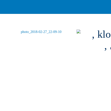
ولکس , بدون واسطه از وارد کننده , با برند کلوریklory ,
,