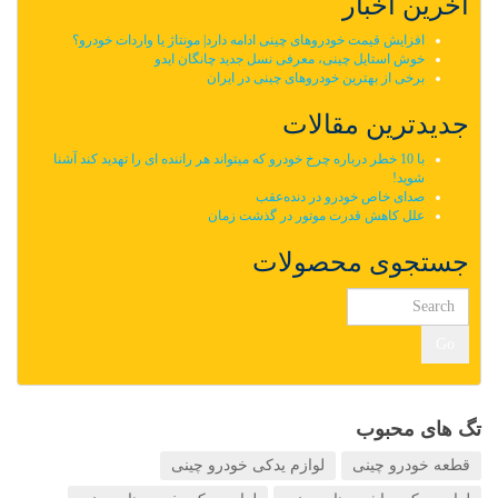
آخرین اخبار
افزایش قیمت خودروهای چینی ادامه دارد| مونتاژ یا واردات خودرو؟
خوش استایل چینی، معرفی نسل جدید چانگان ایدو
برخی از بهترین خودروهای چینی در ایران
جدیدترین مقالات
با 10 خطر درباره چرخ خودرو که میتواند هر راننده ای را تهدید کند آشنا
شوید!
صدای خاص خودرو در دنده‌عقب
علل کاهش قدرت موتور در گذشت زمان
جستجوی محصولات
Go
تگ های محبوب
قطعه خودرو چینی
لوازم یدکی خودرو چینی