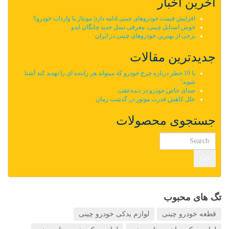
آخرین اخبار
افزایش قیمت خودروهای چینی ادامه دارد| مونتاژ یا واردات خودرو؟
خوش استایل چینی، معرفی نسل جدید چانگان ایدو
برخی از بهترین خودروهای چینی در ایران
جدیدترین مقالات
با 10 خطر درباره چرخ خودرو که میتواند هر راننده ای را تهدید کند آشنا
شوید!
صدای خاص خودرو در دنده‌عقب
علل کاهش قدرت موتور در گذشت زمان
جستجوی محصولات
Go
تگ های محبوب
قطعه خودرو چینی
لوازم یدکی خودرو چینی