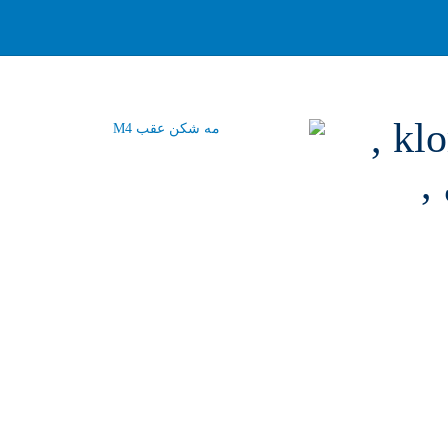
ولکس , بدون واسطه از وارد کننده , با برند کلوریklory ,
,