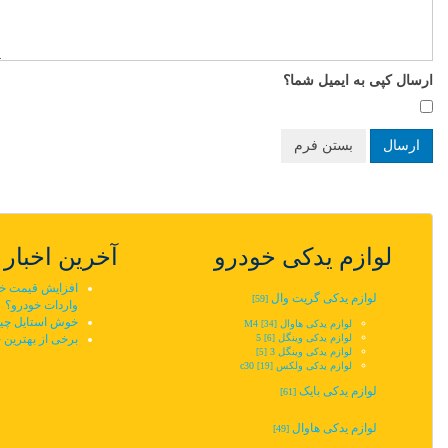
ارسال کپی به ایمیل شما؟
ارسال
بستن فرم
لوازم یدکی خودرو
آخرین اخبار
افزایش قیمت خودر
لوازم یدکی گریت وال
[59]
واردات خودرو؟
خوش استایل چین
لوازم یدکی هاوال M4
[34]
لوازم یدکی وینگل 5‬‎
برخی از بهترین 
[6]
لوازم یدکی وینگل 3
[5]
لوازم یدکی ولکس c30
[19]
لوازم یدکی بایک
[61]
لوازم یدکی هاوال
[49]