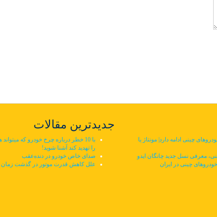
جدیدترین مقالات
وهای چینی ادامه دارد| مونتاژ یا
با 10 خطر درباره چرخ خودرو که میتواند ه
را تهدید کند آشنا شوید!
ی، معرفی نسل جدید چانگان ایدو
صدای خاص خودرو در دنده‌عقب
خودروهای چینی در ایران
علل کاهش قدرت موتور در گذشت زمان