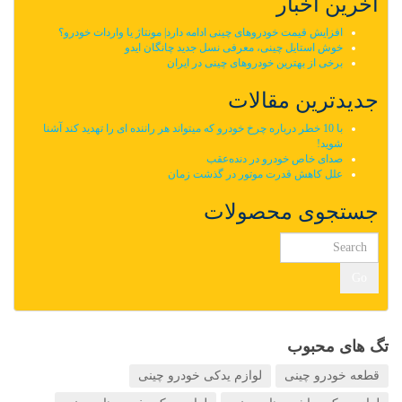
آخرین اخبار
افزایش قیمت خودروهای چینی ادامه دارد| مونتاژ یا واردات خودرو؟
خوش استایل چینی، معرفی نسل جدید چانگان ایدو
برخی از بهترین خودروهای چینی در ایران
جدیدترین مقالات
با 10 خطر درباره چرخ خودرو که میتواند هر راننده ای را تهدید کند آشنا
شوید!
صدای خاص خودرو در دنده‌عقب
علل کاهش قدرت موتور در گذشت زمان
جستجوی محصولات
Go
تگ های محبوب
قطعه خودرو چینی
لوازم یدکی خودرو چینی