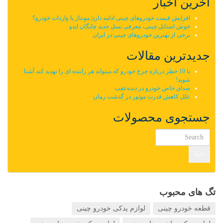
آخرین اخبار
افزایش قیمت خودروهای چینی ادامه دارد| مونتاژ یا واردات خودرو؟
خوش استایل چینی، معرفی نسل جدید چانگان ایدو
برخی از بهترین خودروهای چینی در ایران
جدیدترین مقالات
با 10 خطر درباره چرخ خودرو که میتواند هر راننده ای را تهدید کند آشنا
شوید!
صدای خاص خودرو در دنده‌عقب
علل کاهش قدرت موتور در گذشت زمان
جستجوی محصولات
Go
تگ های محبوب
قطعه خودرو چینی
لوازم یدکی خودرو چینی